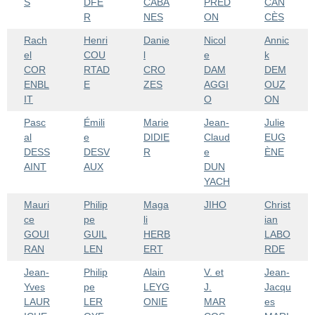
S
DFE
CABA
PRED
CAN
R
NES
ON
CÈS
Rach
Henri
Danie
Nicol
Annic
el
COU
l
e
k
COR
RTAD
CRO
DAM
DEM
ENBL
E
ZES
AGGI
OUZ
IT
O
ON
Pasc
Émili
Marie
Jean-
Julie
al
e
DIDIE
Claud
EUG
DESS
DESV
R
e
ÈNE
AINT
AUX
DUN
YACH
Mauri
Philip
Maga
JIHO
Christ
ce
pe
li
ian
GOUI
GUIL
HERB
LABO
RAN
LEN
ERT
RDE
Jean-
Philip
Alain
V. et
Jean-
Yves
pe
LEYG
J.
Jacqu
LAUR
LER
ONIE
MAR
es