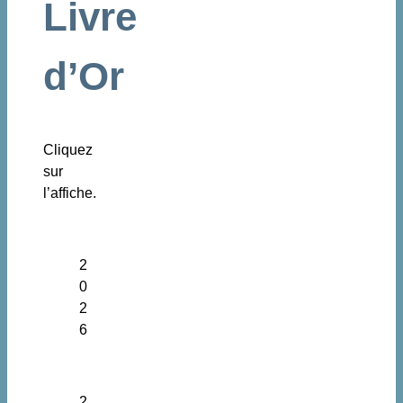
Livre
d’Or
Cliquez
sur
l’affiche.
2
0
2
6
2