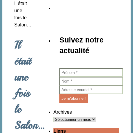
Accueil
Il était
:
une
fois le
Salon…
Suivez notre
Il
actualité
était
une
fois
le
Archives
Salon…
Liens