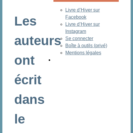
Livre d’Hiver sur
Les
Facebook
Livre d’Hiver sur
Instagram
auteurs
Se connecter
Boîte à outils (privé)
Mentions légales
ont
écrit
dans
le