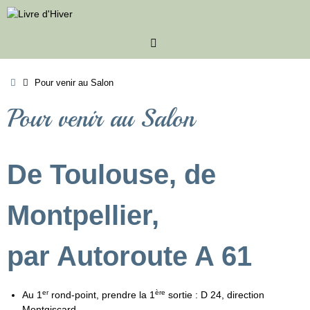
Passer
au
contenu
Accueil
Pour venir au Salon
Pour venir au Salon
De Toulouse, de
Montpellier,
par Autoroute A 61
er
ère
Au 1
rond-point, prendre la 1
sortie : D 24, direction
Montgiscard.