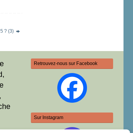
5 ? (3)
re
Retrouvez-nous sur Facebook
d,
e
,
che
Sur Instagram