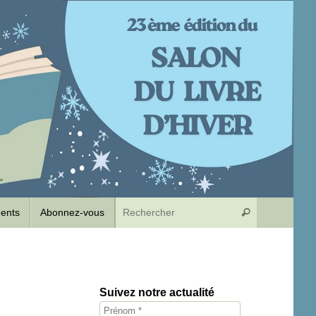
Recherche p
dents
Abonnez-vous
Rechercher
Suivez notre actualité