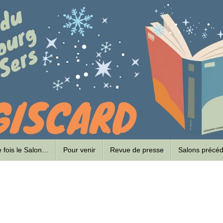
ne fois le Salon…
Pour venir
Revue de presse
Salons précé