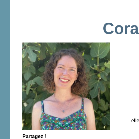
Cora
ell
Partagez !