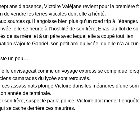
sept ans d’absence, Victoire Valéjane revient pour la première f
in de vendre les terres viticoles dont elle a hérité.
ux sources qui l’angoisse bien plus qu’un road trip à l’étranger.
ivée, elle se heurte à l’hostilité de son frère, Elias, au flot de s
ès de sa mère, et à un père avec lequel elle a coupé tout lien.
uation s’ajoute Gabriel, son petit ami du lycée, qu’elle n’a aucu
uste un peu…
’elle envisageait comme un voyage express se complique lorsq
ciens camarades du lycée sont retrouvés.
 ces assassinats plonge Victoire dans les méandres d’une somb
son année de terminale.
 son frère, suspecté par la police, Victoire doit mener l’enquête
qui se cache derrière ces meurtres.