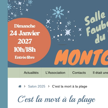
Passer
au
contenu
Passer
Actualités
L’Association
Contacts
Il était u
au
contenu
Accueil
Salon 2025
C’est la mort à la plage
C’est la mort à la plage