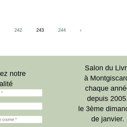
1
242
243
244
›
Salon du Liv
ez notre
à Montgiscar
alité
chaque anné
depuis 2005
le 3ème diman
de janvier.