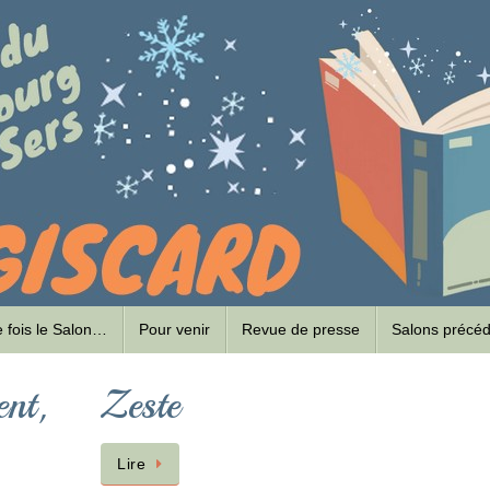
ne fois le Salon…
Pour venir
Revue de presse
Salons précé
ent,
Zeste
Lire