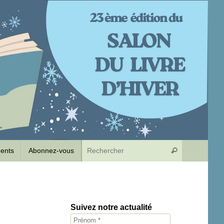
Recherche p
dents
Abonnez-vous
Rechercher
Suivez notre actualité