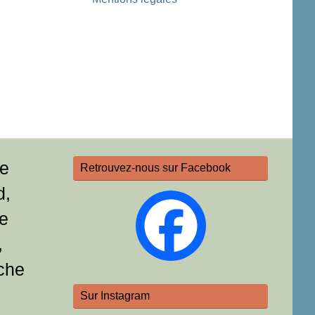
re
Retrouvez-nous sur Facebook
d,
e
,
che
Sur Instagram