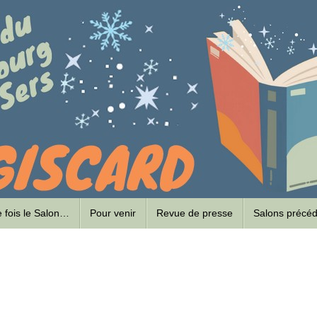
ne fois le Salon…
Pour venir
Revue de presse
Salons précé