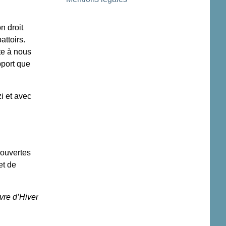
n droit
attoirs.
te à nous
pport que
i et avec
couvertes
et de
vre d’Hiver