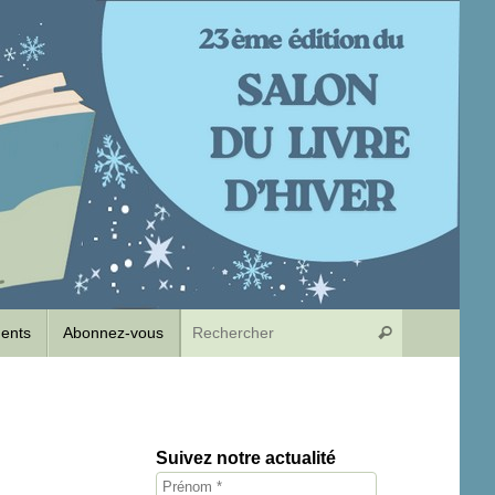
Recherche p
dents
Abonnez-vous
Rechercher
Suivez notre actualité