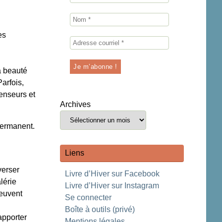
es
a beauté
arfois,
enseurs et
Archives
permanent.
Liens
verser
Livre d’Hiver sur Facebook
lérie
Livre d’Hiver sur Instagram
peuvent
Se connecter
Boîte à outils (privé)
apporter
Mentions légales