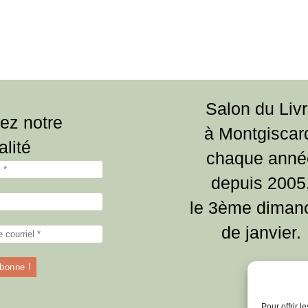
Salon du Liv
ez notre
à Montgiscar
alité
chaque anné
depuis 2005
le 3ème diman
de janvier.
Pour offrir 