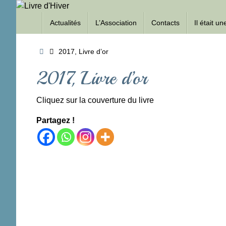
Passer
Passer
au
Actualités
L’Association
Contacts
Il était u
au
contenu
contenu
Accueil
2017, Livre d’or
2017, Livre d’or
Cliquez sur la couverture du livre
Partagez !