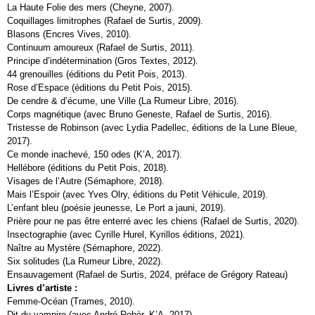
La Haute Folie des mers (Cheyne, 2007).
Coquillages limitrophes (Rafael de Surtis, 2009).
Blasons (Encres Vives, 2010).
Continuum amoureux (Rafael de Surtis, 2011).
Principe d’indétermination (Gros Textes, 2012).
44 grenouilles (éditions du Petit Pois, 2013).
Rose d’Espace (éditions du Petit Pois, 2015).
De cendre & d’écume, une Ville (La Rumeur Libre, 2016).
Corps magnétique (avec Bruno Geneste, Rafael de Surtis, 2016).
Tristesse de Robinson (avec Lydia Padellec, éditions de la Lune Bleue,
2017).
Ce monde inachevé, 150 odes (K’A, 2017).
Hellébore (éditions du Petit Pois, 2018).
Visages de l’Autre (Sémaphore, 2018).
Mais l’Espoir (avec Yves Olry, éditions du Petit Véhicule, 2019).
L’enfant bleu (poésie jeunesse, Le Port a jauni, 2019).
Prière pour ne pas être enterré avec les chiens (Rafael de Surtis, 2020).
Insectographie (avec Cyrille Hurel, Kyrillos éditions, 2021).
Naître au Mystère (Sémaphore, 2022).
Six solitudes (La Rumeur Libre, 2022).
Ensauvagement (Rafael de Surtis, 2024, préface de Grégory Rateau)
Livres d’artiste :
Femme-Océan (Trames, 2010).
Dit du vampire (avec André Robèr, K’A, 2017).