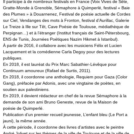
Il participe à de nombreux festivals en France (Voix Vives de Sète,
Gratte-Monde à Grenoble, Sémaphore à Quimperlé, festival « Baie
des Plumes » à Douarnenez, Festival de poésie actuelle de Cordes
sur Ciel, Vendanges des mots à Fronton, festival d’Aurillac, Galerie
Le Treize à Ille sur Têt, Cave Poésie de Toulouse, médiathèque de
Perpignan…) et à l’étranger (Institut français de Saint-Pétersbourg,
ENS de Tunis, Journées Poétiques Nazim Hikmet à Istanbul).
À partir de 2016, il collabore avec les musiciens Félix et Lucien
Lacquement et la comédienne Carla Degoy pour des lectures
publiques.
En 2018, il est lauréat du Prix Marc Sabathier-Lévêque pour
Continuum amoureux (Rafael de Surtis, 2011).
En 2018, il coordonne une anthologie, Requiem pour Gaza (Color
Gang), préfacée par Adonis, avec une vingtaine de poètes, en
soutien aux palestiniens.
En 2019, il devient rédacteur en chef de la revue Sémaphore à la
demande de son ami Bruno Geneste, revue de la Maison de
poésie de Quimperlé.
Publication d’un premier recueil jeunesse, L’enfant bleu (Le Port a
jauni), la même année.
À cette période, il coordonne des livres d’artistes avec le peintre
André Jolivet sur les thèmes de la ville de Toulouse et de la ville de