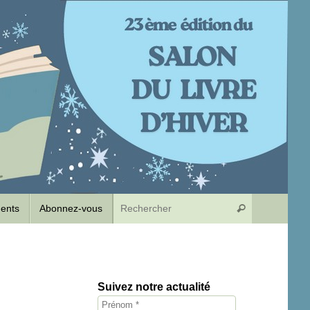
Recherche p
dents
Abonnez-vous
Rechercher
Suivez notre actualité