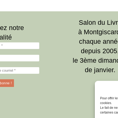
Salon du Liv
ez notre
à Montgiscar
alité
chaque anné
depuis 2005
le 3ème diman
de janvier.
Pour offrir 
cookies.
Le fait de n
certaines car