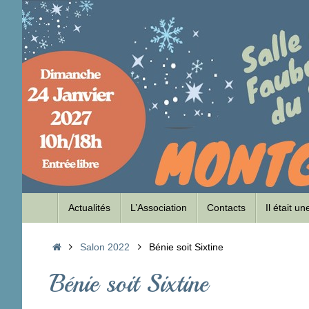
Passer
au
contenu
Passer
Actualités
L’Association
Contacts
Il était u
au
contenu
Accueil
Salon 2022
Bénie soit Sixtine
Bénie soit Sixtine