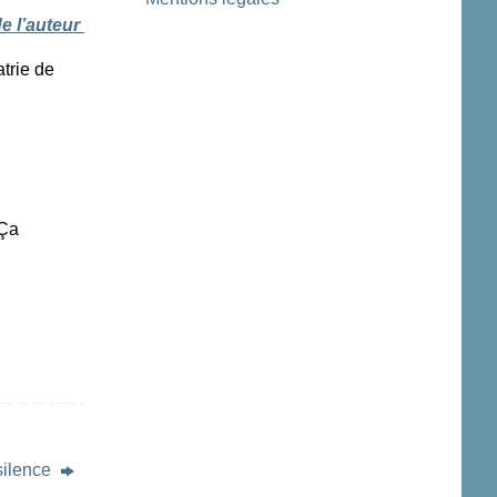
e l’auteur
atrie de
 Ça
silence