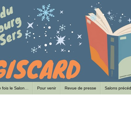
ne fois le Salon…
Pour venir
Revue de presse
Salons précé