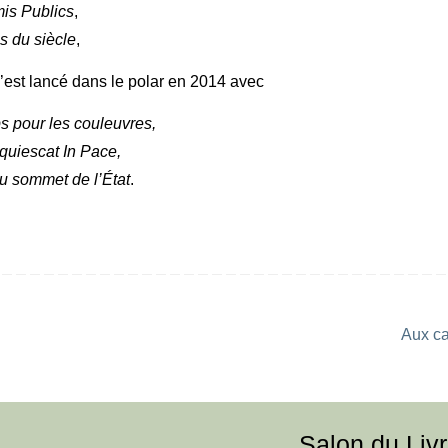
is Publics
,
 du siècle
,
 s’est lancé dans le polar en 2014 avec
s pour les couleuvres,
equiescat In Pace,
u sommet de l’État
.
Aux c
Salon du Liv