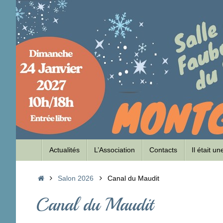
Passer
au
contenu
Passer
Actualités
L’Association
Contacts
Il était u
au
contenu
Accueil
Salon 2026
Canal du Maudit
Canal du Maudit