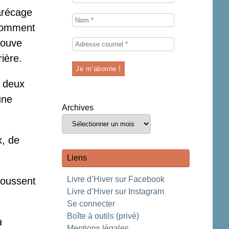
arécage
 comment
rouve
ière.
, deux
une
Archives
x, de
Liens
Livre d’Hiver sur Facebook
 poussent
Livre d’Hiver sur Instagram
Se connecter
Boîte à outils (privé)
a
Mentions légales