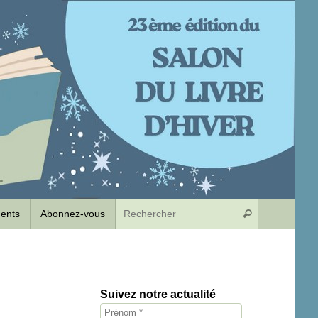
Recherche p
dents
Abonnez-vous
Rechercher
Suivez notre actualité