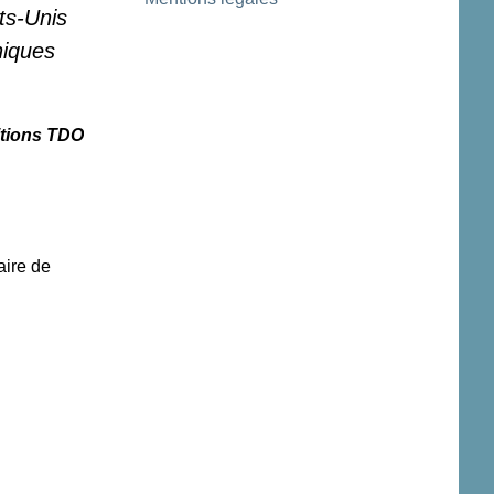
ts-Unis
niques
itions TDO
aire de