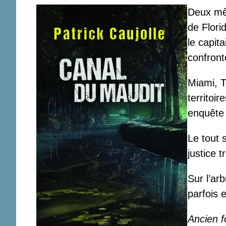
Deux mê
de Flori
le capit
confront
Miami, T
territoi
enquête 
Le tout 
justice 
Sur l’ar
parfois
Ancien f