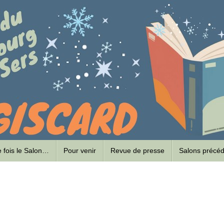
ne fois le Salon…
Pour venir
Revue de presse
Salons précé