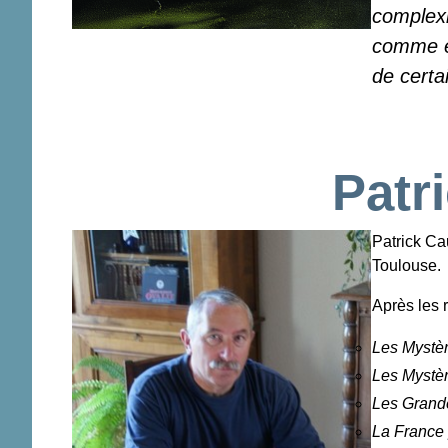
complexi
comme en
de certa
Patr
Patrick Ca
Toulouse.
Après les 
Les Mystè
Les Mystèr
Les Grande
La France 