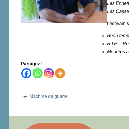
Les Ennem
Les Casses
l’écrivain
Beau temp
R.I.P. – R
Meurtres a
Partagez !
Machine de guerre