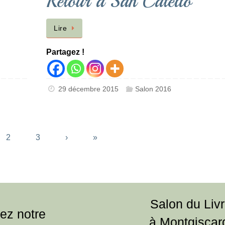
Retour à San Catello
Lire
Partagez !
29 décembre 2015
Salon 2016
2
3
›
»
Salon du Liv
ez notre
à Montgiscar