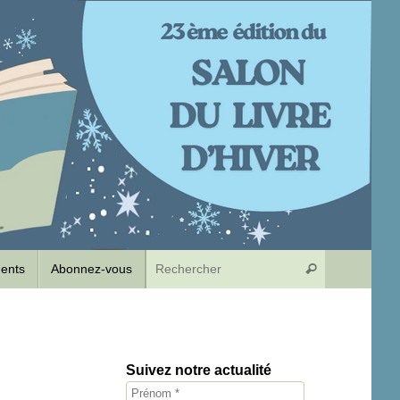
Recherche p
dents
Abonnez-vous
Rechercher
Suivez notre actualité