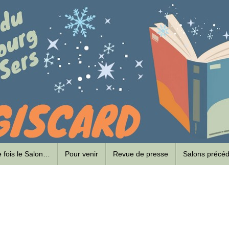
ne fois le Salon…
Pour venir
Revue de presse
Salons précé