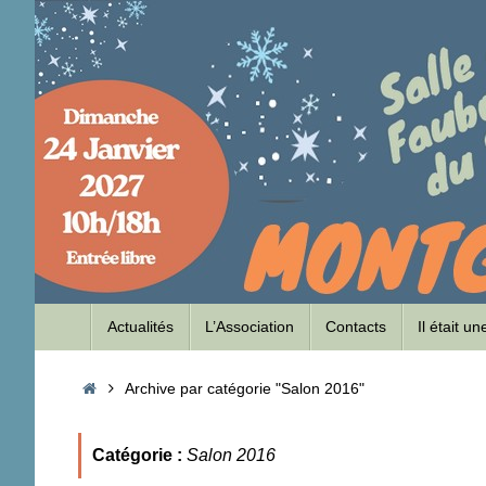
Passer
au
contenu
Passer
Actualités
L’Association
Contacts
Il était u
au
contenu
Accueil
Archive par catégorie "Salon 2016"
Catégorie :
Salon 2016