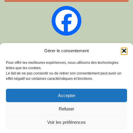
Sur Instagram
Gérer le consentement
Pour offrir les meilleures expériences, nous utilisons des technologies
telles que les cookies.
Le fait de ne pas consentir ou de retirer son consentement peut avoir un
effet négatif sur certaines caractéristiques et fonctions.
Accepter
Refuser
cdscWeb
- 2010-2026
Voir les préférences
Création et Gestion de Sites sous WordPress