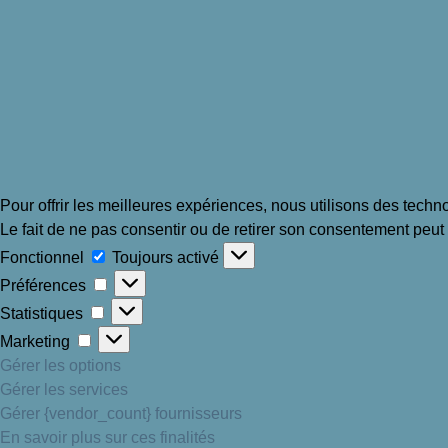
Pour offrir les meilleures expériences, nous utilisons des techn
Le fait de ne pas consentir ou de retirer son consentement peut a
Fonctionnel
Fonctionnel
Toujours activé
Préférences
Préférences
Statistiques
Statistiques
Marketing
Marketing
Gérer les options
Gérer les services
Gérer {vendor_count} fournisseurs
En savoir plus sur ces finalités