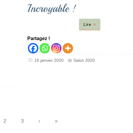
Incroyable !
Lire
Partagez !
16 janvier 2020
Salon 2020
2
3
›
»