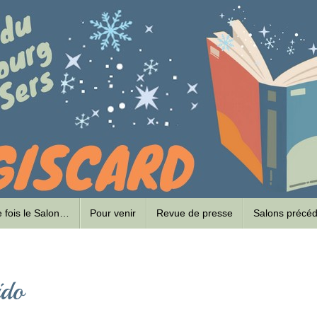
ne fois le Salon…
Pour venir
Revue de presse
Salons précé
ido