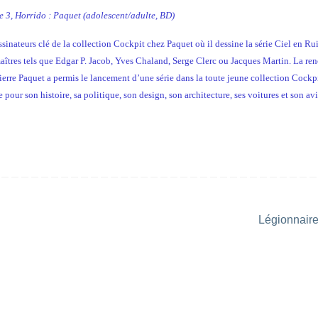
e 3, Horrido : Paquet (adolescent/adulte, BD)
dessinateurs clé de la collection Cockpit chez Paquet où il dessine la série Ciel en Ru
maîtres tels que Edgar P. Jacob, Yves Chaland, Serge Clerc ou Jacques Martin. La ren
ierre Paquet a permis le lancement d’une série dans la toute jeune collection Cockpi
our son histoire, sa politique, son design, son architecture, ses voitures et son av
Légionnaire