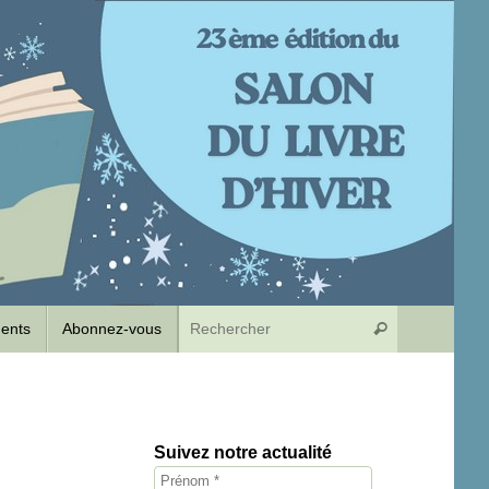
Recherche p
dents
Abonnez-vous
Rechercher
Suivez notre actualité