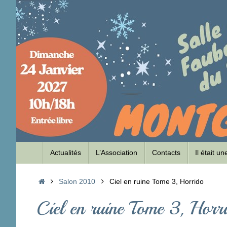
Passer
au
contenu
Passer
Actualités
L’Association
Contacts
Il était u
au
contenu
Accueil
Salon 2010
Ciel en ruine Tome 3, Horrido
Ciel en ruine Tome 3, Horr