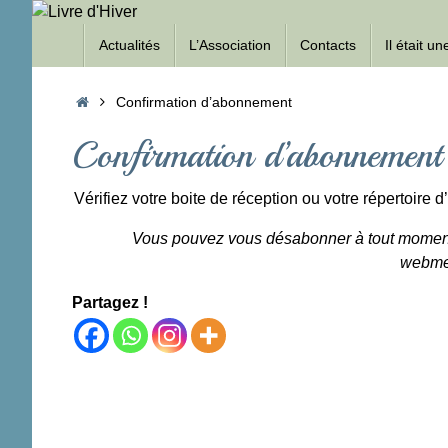
Passer
Passer
au
Actualités
L’Association
Contacts
Il était u
au
contenu
contenu
Accueil
Confirmation d’abonnement
Confirmation d’abonnement
Vérifiez votre boite de réception ou votre répertoire 
Vous pouvez vous désabonner à tout moment e
webmes
Partagez !