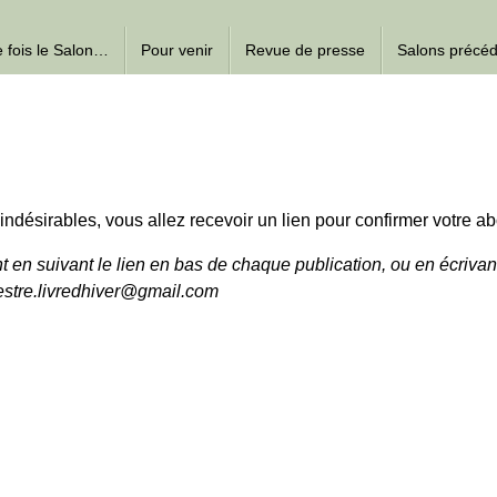
ne fois le Salon…
Pour venir
Revue de presse
Salons précé
d’indésirables, vous allez recevoir un lien pour confirmer votre 
n suivant le lien en bas de chaque publication, ou en écrivan
tre.livredhiver@gmail.com