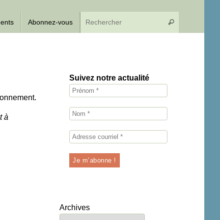
Recherche p
dents
Abonnez-vous
Rechercher
Suivez notre actualité
abonnement.
t à
Archives