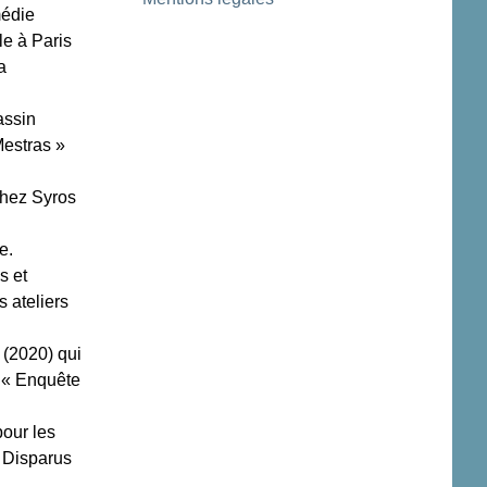
médie
le à Paris
a
assin
Mestras »
chez Syros
e.
s et
s ateliers
 (2020) qui
t « Enquête
pour les
 Disparus