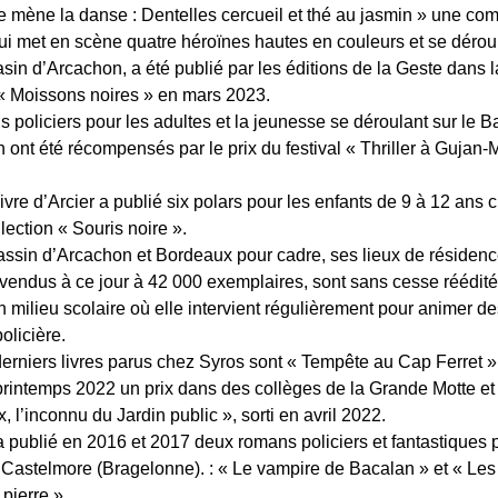
 mène la danse : Dentelles cercueil et thé au jasmin » une co
qui met en scène quatre héroïnes hautes en couleurs et se dérou
asin d’Arcachon, a été publié par les éditions de la Geste dans l
 « Moissons noires » en mars 2023.
 policiers pour les adultes et la jeunesse se déroulant sur le B
 ont été récompensés par le prix du festival « Thriller à Gujan-
vre d’Arcier a publié six polars pour les enfants de 9 à 12 ans 
lection « Souris noire ».
 bassin d’Arcachon et Bordeaux pour cadre, ses lieux de résidenc
t vendus à ce jour à 42 000 exemplaires, sont sans cesse réédité
n milieu scolaire où elle intervient régulièrement pour animer de
policière.
erniers livres parus chez Syros sont « Tempête au Cap Ferret »
printemps 2022 un prix dans des collèges de la Grande Motte e
 l’inconnu du Jardin public », sorti en avril 2022.
 a publié en 2016 et 2017 deux romans policiers et fantastiques 
Castelmore (Bragelonne). : « Le vampire de Bacalan » et « Les
pierre ».