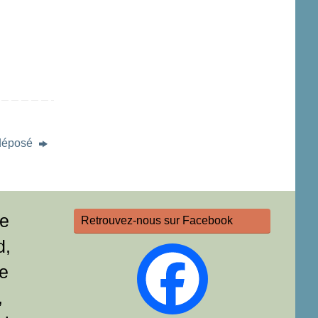
déposé
re
Retrouvez-nous sur Facebook
d,
e
,