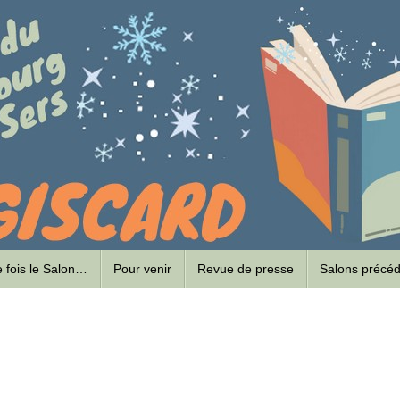
ne fois le Salon…
Pour venir
Revue de presse
Salons précé