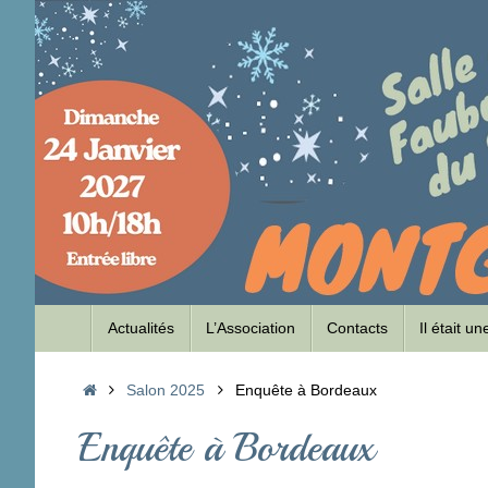
Passer
au
contenu
Passer
Actualités
L’Association
Contacts
Il était u
au
contenu
Accueil
Salon 2025
Enquête à Bordeaux
Enquête à Bordeaux