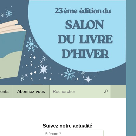
Recherche p
dents
Abonnez-vous
Rechercher
Suivez notre actualité