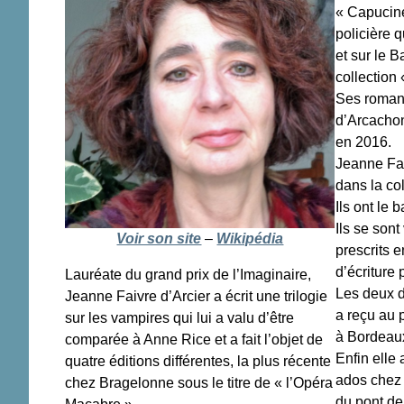
« Capucine
policière 
et sur le B
collection
Ses romans
d’Arcachon
en 2016.
Jeanne Fai
dans la col
Ils ont le
Ils se son
Voir son site
–
Wikipédia
prescrits e
d’écriture 
Lauréate du grand prix de l’Imaginaire,
Les deux d
Jeanne Faivre d’Arcier a écrit une trilogie
a reçu au 
sur les vampires qui lui a valu d’être
à Bordeaux,
comparée à Anne Rice et a fait l’objet de
Enfin elle
quatre éditions différentes, la plus récente
ados chez 
chez Bragelonne sous le titre de « l’Opéra
du pont de 