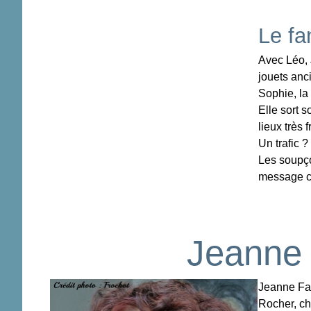
Le fa
Avec Léo, 
jouets anc
Sophie, la 
Elle sort 
lieux très 
Un trafic ?
Les soupço
message c
Jeanne 
Jeanne Fai
Rocher, ch