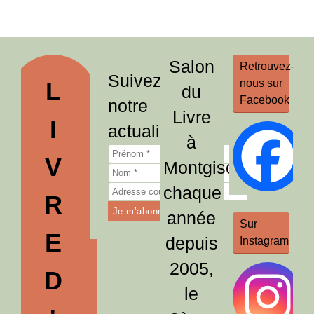
Salon
Retrouvez-
Suivez
L
nous sur
du
Facebook
notre
Livre
I
actualité
à
V
Montgiscard,
chaque
R
année
Sur
E
depuis
Instagram
2005,
D
le