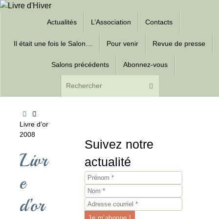
Passer
Passer
au
Actualités
L’Association
Contacts
au
contenu
contenu
Il était une fois le Salon…
Pour venir
Revue de presse
Salons précédents
Abonnez-vous
Recherche pour :
Rechercher
Accueil
Livre d’or
2008
Suivez notre
Livr
actualité
e
d’or