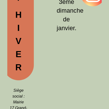
'
3ème
dimanche
H
de
I
janvier.
V
E
R
Siège
social :
Mairie
17 Grand-