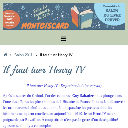
Passer
au
contenu
Accueil
Salon 2011
Il faut tuer Henry IV
Il faut tuer Henry IV
Il faut tuer Henry IV : Empreinte (adulte, roman)
Après le succès du Grifoul, l’or des cathares ,
Guy Sabatier
nous plonge dans
l’une des affaires les plus troubles de l’Histoire de France. Il nous fait découvrir
les manoeuvres diaboliques qui ont fait disparaître les preuves dont les
historiens manquent cruellement aujourd’hui. 1610, le roi Henri IV meurt
poignardé par Ravaillac. À coup sûr, ce n’est pas le geste d’un déséquilibré
agissant seul : il y a eu complot.