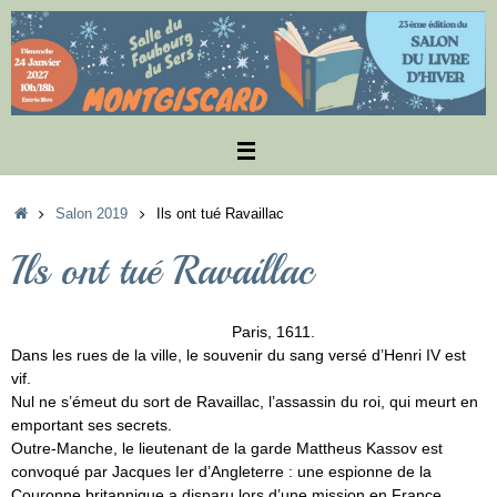
Passer
au
contenu
Accueil
Salon 2019
Ils ont tué Ravaillac
Ils ont tué Ravaillac
Paris, 1611.
Dans les rues de la ville, le souvenir du sang versé d’Henri IV est
vif.
Nul ne s’émeut du sort de Ravaillac, l’assassin du roi, qui meurt en
emportant ses secrets.
Outre-Manche, le lieutenant de la garde Mattheus Kassov est
convoqué par Jacques Ier d’Angleterre : une espionne de la
Couronne britannique a disparu lors d’une mission en France.