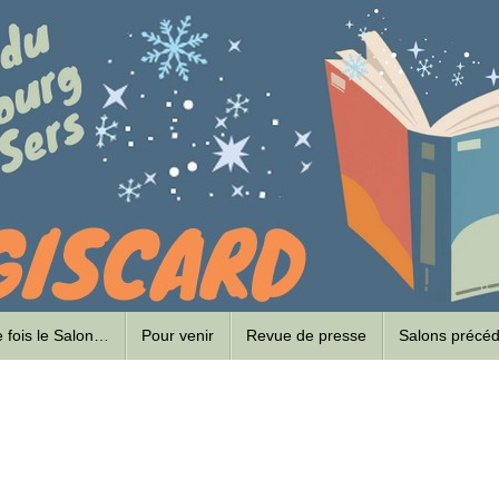
ne fois le Salon…
Pour venir
Revue de presse
Salons précé