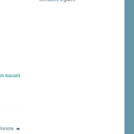
on bavard
elonore