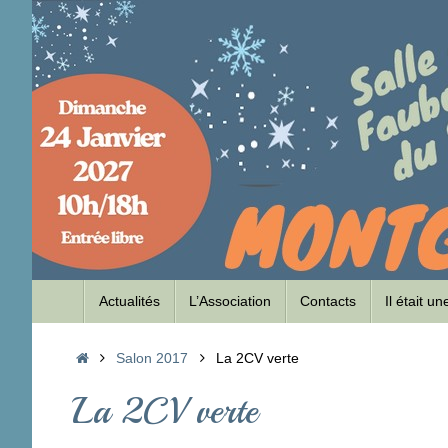
Passer
au
contenu
Passer
Actualités
L’Association
Contacts
Il était u
au
contenu
Accueil
Salon 2017
La 2CV verte
La 2CV verte