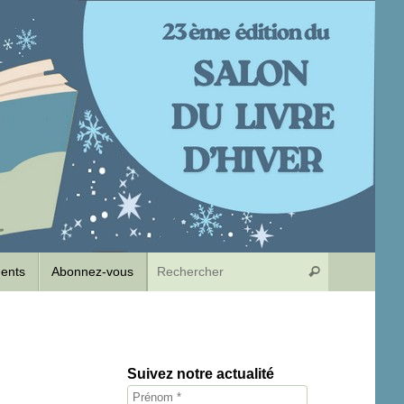
Recherche p
dents
Abonnez-vous
Rechercher
Suivez notre actualité