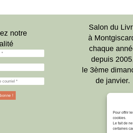
Salon du Liv
ez notre
à Montgiscar
alité
chaque anné
depuis 2005
le 3ème diman
de janvier.
Pour offrir 
cookies.
Le fait de n
certaines car