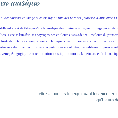
t en musique
fil des saisons, en image et en musique : Rue des Enfants (jeunesse, album avec 1
Mi-Sol vient de faire paraître la musique des quatre saisons, un ouvrage pour décou
lière, avec sa lumière, ses paysages, ses couleurs et ses odeurs : les fleurs du printe
aux fruits de l’été, les champignons et châtaignes que l’on ramasse en automne, les a
ise en valeur par des illustrations poétiques et colorées, des tableaux impressionni
verte pédagogique et une initiation artistique autour de la peinture et de la musiqu
Lettre à mon fils lui expliquant les excellent
qu’il aura 