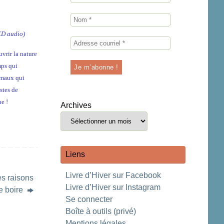
 CD audio)
vrir la nature
mps qui
nimaux qui
stes de
e !
Archives
Liens
Livre d’Hiver sur Facebook
es raisons
Livre d’Hiver sur Instagram
de boire
Se connecter
Boîte à outils (privé)
Mentions légales