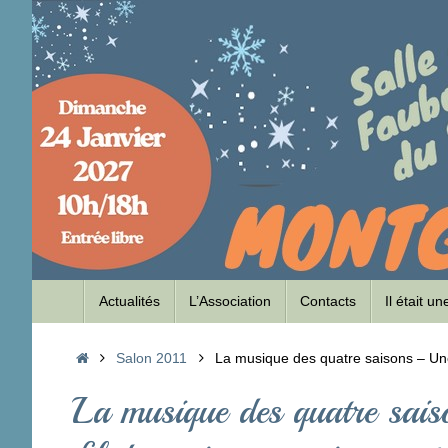
Passer
au
contenu
Passer
Actualités
L’Association
Contacts
Il était u
au
contenu
Accueil
Salon 2011
La musique des quatre saisons – Une
La musique des quatre sais