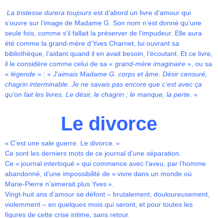
La tristesse durera toujours
est d’abord un livre d’amour qui
s’ouvre sur l’image de Madame G. Son nom n’est donné qu’une
seule fois, comme s’il fallait la préserver de l’impudeur. Elle aura
été comme la grand-mère d’Yves Charnet, lui ouvrant sa
bibliothèque, l’aidant quand il en avait besoin, l’écoutant. Et ce livre,
il le considère comme celui de sa «
grand-mère imaginaire
», ou sa
«
légende
» : «
J’aimais Madame G. corps et âme. Désir censuré,
chagrin interminable. Je ne savais pas encore que c’est avec ça
qu’on fait les livres. Le désir, le chagrin ; le manque, la perte
. »
Le divorce
« C’est une sale guerre. Le divorce. »
Ce sont les derniers mots de ce journal d’une séparation.
Ce « journal interloqué » qui commence avec l’aveu, par l’homme
abandonné, d’une impossibilité de « vivre dans un monde où
Marie-Pierre n’aimerait plus Yves ».
Vingt-huit ans d’amour se défont – brutalement, douloureusement,
violemment – en quelques mois qui seront, et pour toutes les
figures de cette crise intime, sans retour.