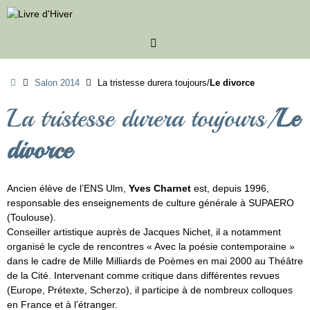
Passer
au
contenu
Accueil
Salon 2014
La tristesse durera toujours/
Le divorce
La tristesse durera toujours/
Le
divorce
Ancien élève de l’ENS Ulm,
Yves Charnet
est, depuis 1996,
responsable des enseignements de culture générale à SUPAERO
(Toulouse).
Conseiller artistique auprès de Jacques Nichet, il a notamment
organisé le cycle de rencontres « Avec la poésie contemporaine »
dans le cadre de Mille Milliards de Poèmes en mai 2000 au Théâtre
de la Cité. Intervenant comme critique dans différentes revues
(Europe, Prétexte, Scherzo), il participe à de nombreux colloques
en France et à l’étranger.