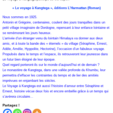
« Le voyage à Kangtega », éditions L’Harmattan (Roman)
Nous sommes en 1925.
Antonin et Grégoire, centenaires, coulent des jours tranquilles dans un
petit village imaginaire de Dordogne, repensant à leur enfance lointaine et
se remémorant les jours heureux.
L’arrivée d’un étranger venu du lointain Himalaya va donner aux deux
amis, et à toute la bande des « éternels » du village (Séraphine, Ernest,
Adèle, Amélie, Hyppolite, Hectorine), l’occasion d’un fabuleux voyage.
Propulsés dans le temps et l’espace, ils retrouveront leur jeunesse dans
un futur bien éloigné de leur époque.
Quel regard porteront-ils sur le monde d’aujourd’hui et de demain ?
Le monastère de Kangtega, dans une vallée profonde du Khumbu, leur
permettra d’effacer les contraintes du temps et de lier des amitiés
imprévues en enjambant les siècles.
Le Voyage à Kangtega est aussi l’histoire d’amour entre Séraphine et
Ernest, histoire vécue deux fois et encore embellie grâce à un temps qui
s’avérera circulaire…
Partagez !