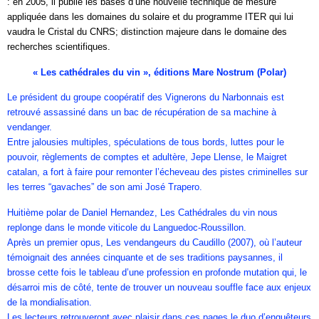
: en 2005, il publie les bases d’une nouvelle technique de mesure
appliquée dans les domaines du solaire et du programme ITER qui lui
vaudra le Cristal du CNRS; distinction majeure dans le domaine des
recherches scientifiques.
« Les cathédrales du vin », éditions Mare Nostrum (Polar)
Le président du groupe coopératif des Vignerons du Narbonnais est
retrouvé assassiné dans un bac de récupération de sa machine à
vendanger.
Entre jalousies multiples, spéculations de tous bords, luttes pour le
pouvoir, règlements de comptes et adultère, Jepe Llense, le Maigret
catalan, a fort à faire pour remonter l’écheveau des pistes criminelles sur
les terres “gavaches” de son ami José Trapero.
Huitième polar de Daniel Hernandez, Les Cathédrales du vin nous
replonge dans le monde viticole du Languedoc-Roussillon.
Après un premier opus, Les vendangeurs du Caudillo (2007), où l’auteur
témoignait des années cinquante et de ses traditions paysannes, il
brosse cette fois le tableau d’une profession en profonde mutation qui, le
désarroi mis de côté, tente de trouver un nouveau souffle face aux enjeux
de la mondialisation.
Les lecteurs retrouveront avec plaisir dans ces pages le duo d’enquêteurs