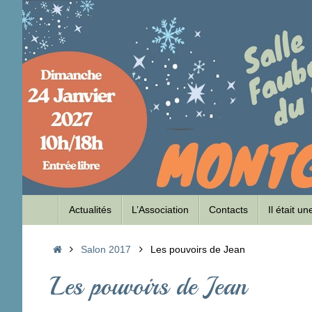
Passer
au
contenu
Passer
Actualités
L’Association
Contacts
Il était u
au
contenu
Accueil
Salon 2017
Les pouvoirs de Jean
Les pouvoirs de Jean