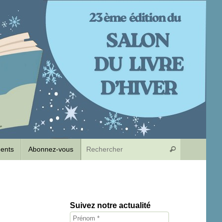
Recherche p
dents
Abonnez-vous
Rechercher
Suivez notre actualité