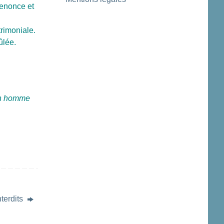
renonce et
trimoniale.
ûlée.
’un homme
nterdits