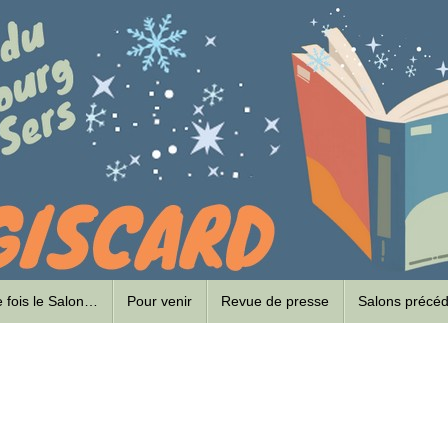
ne fois le Salon…
Pour venir
Revue de presse
Salons précé