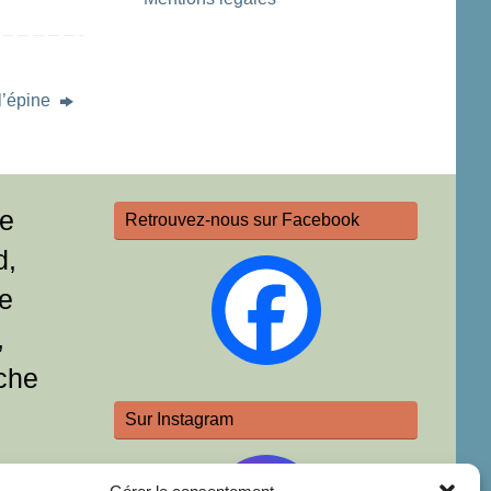
 l’épine
re
Retrouvez-nous sur Facebook
d,
e
,
che
Sur Instagram