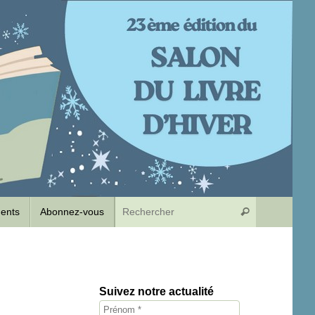
Recherche p
dents
Abonnez-vous
Rechercher
Suivez notre actualité