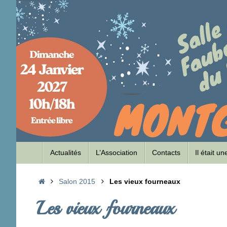
Passer
au
contenu
Passer
Actualités
L’Association
Contacts
Il était u
au
contenu
Accueil
Salon 2015
Les vieux fourneaux
Les vieux fourneaux