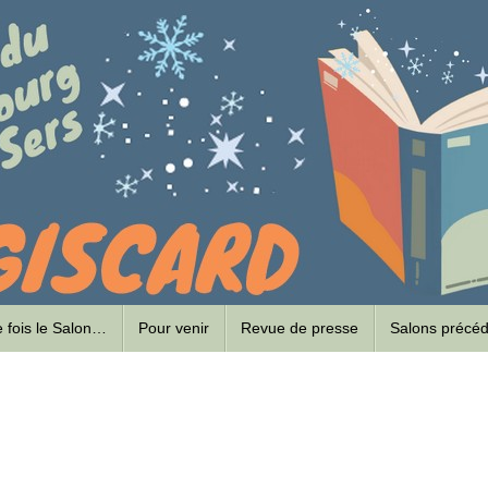
ne fois le Salon…
Pour venir
Revue de presse
Salons précé