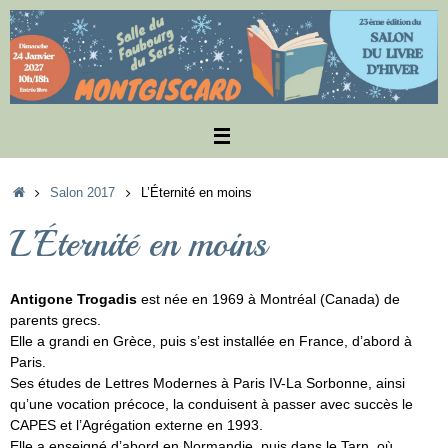
Passer
au
contenu
Accueil
Salon 2017
L’Éternité en moins
L’Éternité en moins
Antigone Trogadis
est née en 1969 à Montréal (Canada) de
parents grecs.
Elle a grandi en Grèce, puis s’est installée en France, d’abord à
Paris.
Ses études de Lettres Modernes à Paris IV-La Sorbonne, ainsi
qu’une vocation précoce, la conduisent à passer avec succès le
CAPES et l’Agrégation externe en 1993.
Elle a enseigné d’abord en Normandie, puis dans le Tarn, où