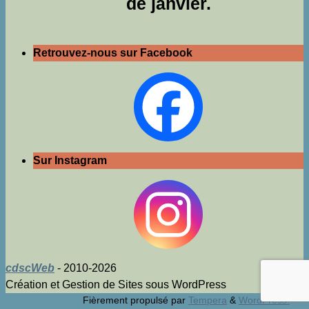
de janvier.
Retrouvez-nous sur Facebook
Sur Instagram
cdscWeb
- 2010-2026
Création et Gestion de Sites sous WordPress
Fièrement propulsé par
Tempera
&
WordPress.