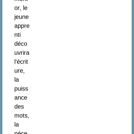
or, le
jeune
appre
nti
déco
uvrira
l’écrit
ure,
la
puiss
ance
des
mots,
la
néce