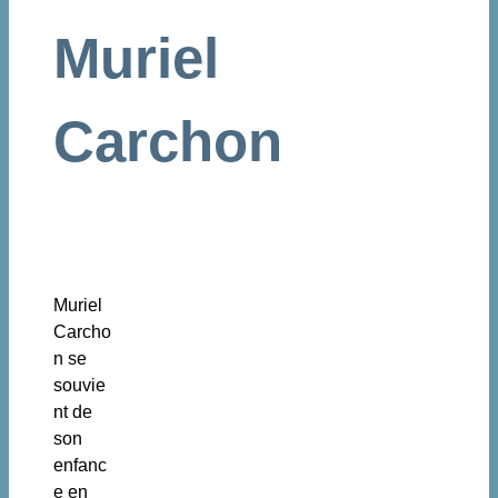
Muriel
Carchon
Muriel
Carcho
n se
souvie
nt de
son
enfanc
e en