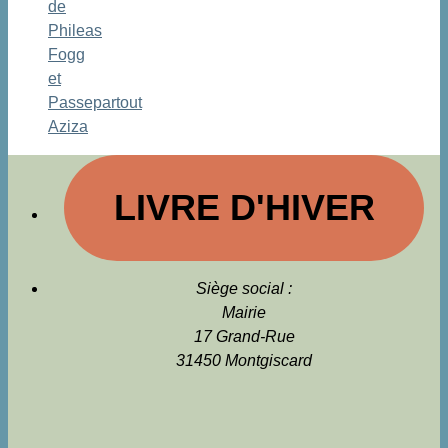
de
Phileas
Fogg
et
Passepartout
Aziza
LIVRE D'HIVER
Siège social :
Mairie
17 Grand-Rue
31450 Montgiscard