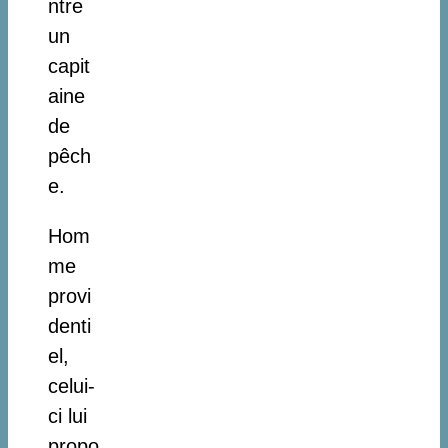
ntre
un
capit
aine
de
pêch
e.
Hom
me
provi
denti
el,
celui-
ci lui
propo