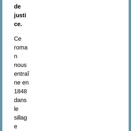
de
justi
ce.
Ce
roma
n
nous
entraî
ne en
1848
dans
le
sillag
e