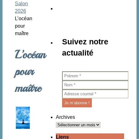
Accueil
Salon
:
2026
L’océan
pour
maître
Suivez notre
L’océan
actualité
pour
maître
Archives
Liens