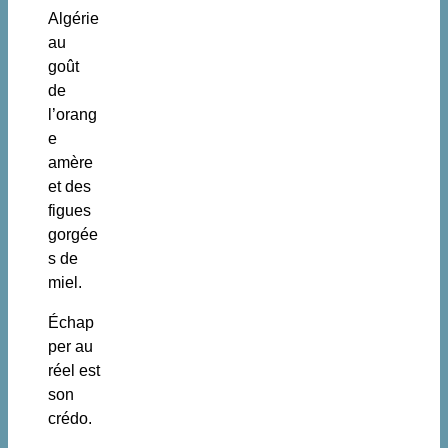
Algérie
au
goût
de
l’orang
e
amère
et des
figues
gorgée
s de
miel.
Échap
per au
réel est
son
crédo.