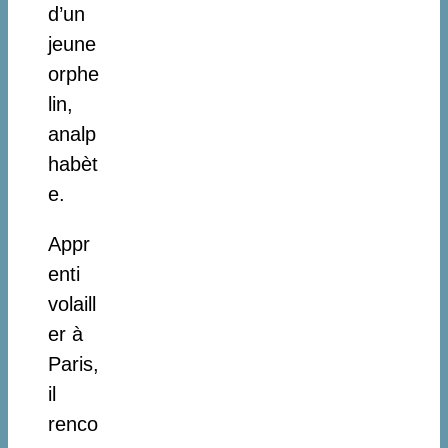
d’un
jeune
orphe
lin,
analp
habèt
e.
Appr
enti
volaill
er à
Paris,
il
renco