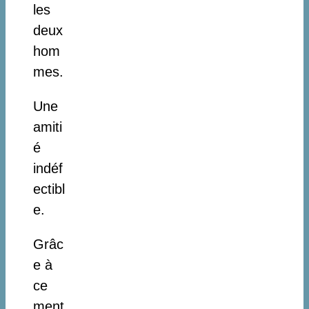
les
deux
hom
mes.
Une
amiti
é
indéf
ectibl
e.
Grâc
e à
ce
ment