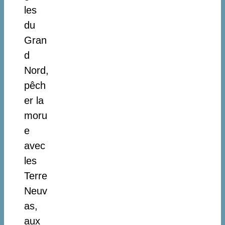
les
du
Gran
d
Nord,
pêch
er la
moru
e
avec
les
Terre
Neuv
as,
aux