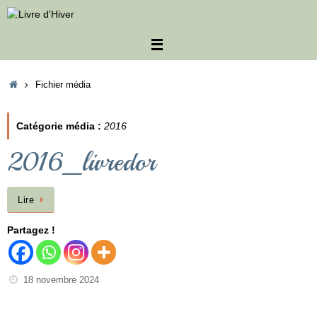
Passer
au
contenu
Accueil
Fichier média
Catégorie média :
2016
2016_livredor
Lire
Partagez !
18 novembre 2024