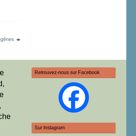
digènes
re
Retrouvez-nous sur Facebook
d,
e
,
che
Sur Instagram