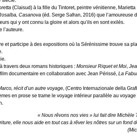
 siècle.
oretta
(Claisud) à la fille du Tintoret, peintre vénitienne, Marietta
, Rosalba, Casanova
(éd. Serge Safran, 2016) que l’amoureuse de
rs qui y ont connu la gloire et alors qu’ils en sont exilés.
e l’auteure.
re et participe à des expositions où la Sérénissime trouve sa pla
e.
ie.
 à travers deux romans historiques :
Monsieur Riquet et Moi
,
Jea
film documentaire en collaboration avec Jean Périssé,
La Fabu
Marco, récit d’un autre voyage
, (Centro Internazionale della Graf
mes en prose se trame le voyage intérieur parallèle au voyage 
n.
« Nous rêvons nos vies » lui fait dire Michèle 
riture, elle nous aide en tout cas à rêver les nôtres sur un fond
(Mic