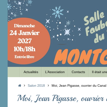
Passer
au
contenu
Passer
Actualités
L’Association
Contacts
Il était u
au
contenu
Accueil
Salon 2018
Moi, Jean Pigasse, ouvrier du Canal
Moi, Jean Pigasse, ouvrier