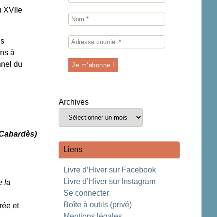
u XVIIe
us
ons à
nnel du
Archives
 Cabardès)
Liens
Livre d’Hiver sur Facebook
Livre d’Hiver sur Instagram
e la
Se connecter
Boîte à outils (privé)
rée et
Mentions légales