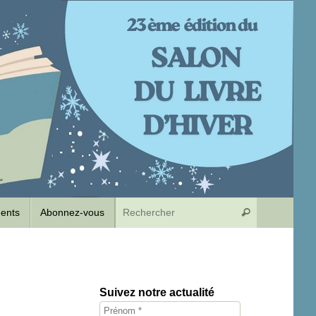
Recherche p
dents
Abonnez-vous
Rechercher
Suivez notre actualité