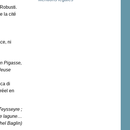
 Robusti.
 la cité
ce, ni
n Pigasse,
leuse
ica di
réel en
Teysseyre ;
 de lagune…
hel Baglin)