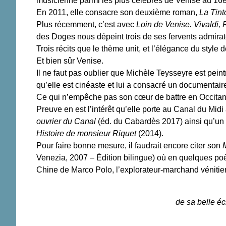
musicienne parmi les plus célèbres de Venise au 16e
En 2011, elle consacre son deuxième roman,
La Tint
Plus récemment, c’est avec
Loin de Venise. Vivaldi
des Doges nous dépeint trois de ses fervents admirateu
Trois récits que le thème unit, et l’élégance du style d
Et bien sûr Venise.
Il ne faut pas oublier que Michèle Teysseyre est peint
qu’elle est cinéaste et lui a consacré un documentair
Ce qui n’empêche pas son cœur de battre en Occitan
Preuve en est l’intérêt qu’elle porte au Canal du Midi
ouvrier du Canal
(éd. du Cabardès 2017) ainsi qu’un 
Histoire de monsieur Riquet
(2014).
Pour faire bonne mesure, il faudrait encore citer son
Venezia, 2007 – Édition bilingue) où en quelques poè
Chine de Marco Polo, l’explorateur-marchand vénitie
de sa belle éc