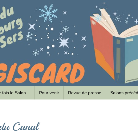
ne fois le Salon…
Pour venir
Revue de presse
Salons précé
 du Canal