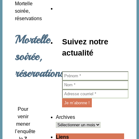
Accueil
Mortelle
:
soirée,
réservations
Mortelle
Suivez notre
actualité
soirée,
réservations
Pour
venir
Archives
mener
l’enquête
Liens
le
7