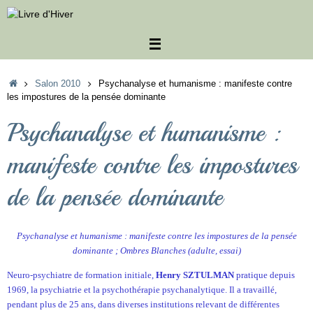
Passer
au
contenu
Accueil
Salon 2010
Psychanalyse et humanisme : manifeste contre
les impostures de la pensée dominante
Psychanalyse et humanisme :
manifeste contre les impostures
de la pensée dominante
Psychanalyse et humanisme : manifeste contre les impostures de la pensée
dominante ; Ombres Blanches (adulte, essai)
Neuro-psychiatre de formation initiale,
Henry SZTULMAN
pratique depuis
1969, la psychiatrie et la psychothérapie psychanalytique. Il a travaillé,
pendant plus de 25 ans, dans diverses institutions relevant de différentes