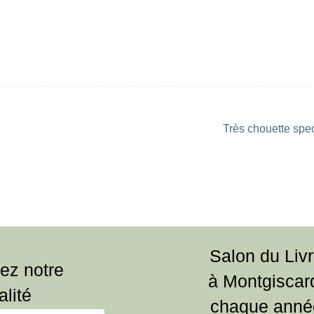
Très chouette spec
Salon du Liv
ez notre
à Montgiscar
alité
chaque anné