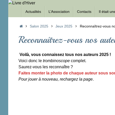
Passer
Passer
au
Actualités
L’Association
Contacts
Il était u
au
contenu
contenu
Accueil
Salon 2025
Jeux 2025
Reconnaîtrez-vous no
Reconnaîtrez-vous nos au
Voilà, vous connaissez tous nos auteurs 2025 !
Voici donc le
trombinoscope
complet.
Saurez-vous les reconnaître ?
Faites monter la photo de chaque auteur sous s
Pour jouer à nouveau, rechargez la page
.