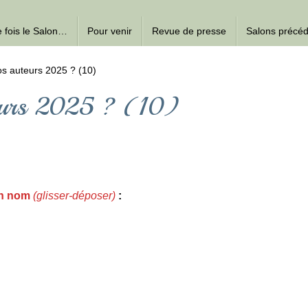
ne fois le Salon…
Pour venir
Revue de presse
Salons précé
s auteurs 2025 ? (10)
teurs 2025 ? (10)
on nom
(glisser-déposer)
: