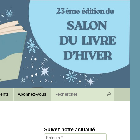
Recherche p
dents
Abonnez-vous
Rechercher
Suivez notre actualité