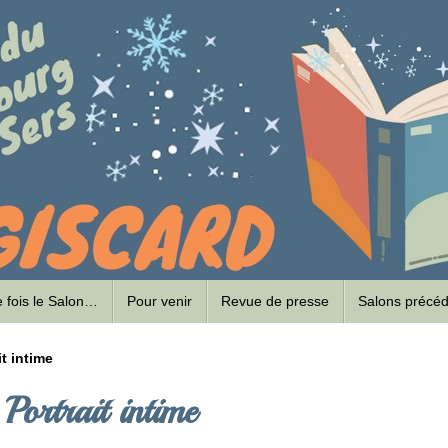
ne fois le Salon…
Pour venir
Revue de presse
Salons précé
it intime
Portrait intime