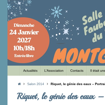
Passer
au
contenu
Passer
Actualités
L’Association
Contacts
Il était u
au
contenu
Accueil
Salon 2014
Riquet, le génie des eaux – Portra
Riquet, le génie des eaux – 