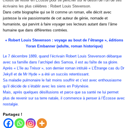
choisit de rester en Écosse pour se pencher sur le destin de l’un de ses
écrivains les plus célèbres : Robert Louis Stevenson.
Dans cette biographie qui se lit comme un roman, elle décrit avec
justesse la vie passionnante de cet auteur de génie, nomade et
humaniste, qui parvint à faire voyager ses lecteurs autant dans l’âme
humaine que dans différentes contrées.
« Robert Louis Stevenson : voyage au bout de l’étrange », éditions
Yoran Embanner (adulte, roman historique)
Le 7 décembre 1889, quand l’écrivain Robert Louis Stevenson débarque
avec sa famille dans l’archipel des Samoa, il est au faîte de sa gloire.
Après « L’île au Trésor », son dernier roman intitulé « L’Étrange cas du Dr
Jekyll et de Mr Hyde » a été un succès retentissant.
Sa maladie pulmonaire le fait moins souffrir et c’est avec enthousiasme
qu’il décide de s’établir avec les siens en Polynésie.
Mais, après quelques désillusions et parce que sa santé ne lui permet
plus de revenir sur sa terre natale, il commence à penser à l’Écosse avec
nostalgie.
Partagez !