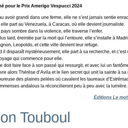
né pour le Prix Amerigo Vespucci 2024
au avoir grandi dans une ferme, elle ne s’est jamais sentie enra
elle part au Venezuela, à Caracas, où elle devient journaliste.
 pays sombre dans la violence, elle traverse l’enfer.
us tard, éreintée par la mort qui l’entoure, elle s’installe à Madr
non, Leopoldo, et cette ville devient leur refuge.
il disparaît mystérieusement, elle part à sa recherche, et c’est
oyage qui commence pour elle.
e doit faire face à son passé qui ressurgit, et avec lui un fantôm
re alors Thérèse d’Avila et le lien secret qui unit la sainte à sa
reuse des plaines pelées où cavalent les taureaux d’Estréma
immenses andalous la réconcilieront peu à peu avec la lumière.
Éditions Le mot 
ion Touboul