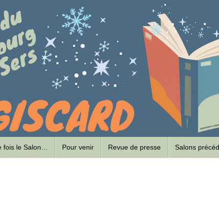
ne fois le Salon…
Pour venir
Revue de presse
Salons précé