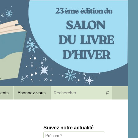
Recherche p
dents
Abonnez-vous
Rechercher
Suivez notre actualité