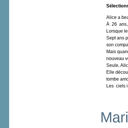
Sélection
Alice a be
À 26 ans, 
Lorsque le
Sept ans pl
son compag
Mais quand 
nouveau v
Seule, Alic
Elle découv
tombe amou
Les ciels 
Mar