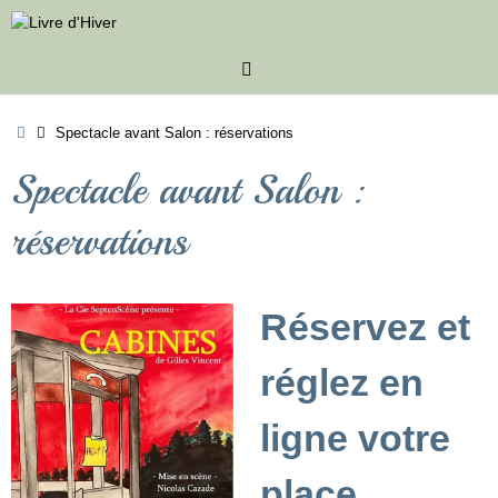
Passer
au
contenu
Accueil
Spectacle avant Salon : réservations
Spectacle avant Salon :
réservations
Réservez et
réglez en
ligne votre
place