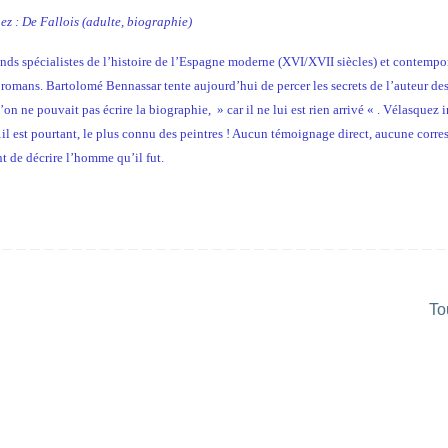
ez : De Fallois (adulte, biographie)
nds spécialistes de l’histoire de l’Espagne moderne (XVI/XVII siècles) et contempor
 romans. Bartolomé Bennassar tente aujourd’hui de percer les secrets de l’auteur de
u’on ne pouvait pas écrire la biographie, » car il ne lui est rien arrivé « . Vélasquez i
e…il est pourtant, le plus connu des peintres ! Aucun témoignage direct, aucune cor
 de décrire l’homme qu’il fut.
To