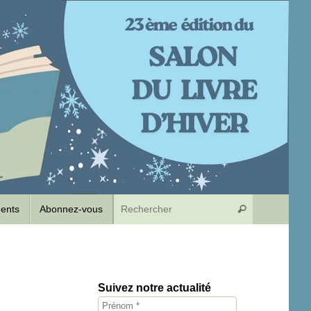
Recherche p
dents
Abonnez-vous
Rechercher
Suivez notre actualité