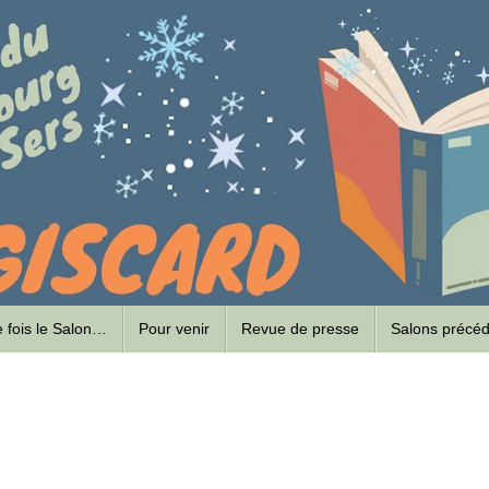
ne fois le Salon…
Pour venir
Revue de presse
Salons précé