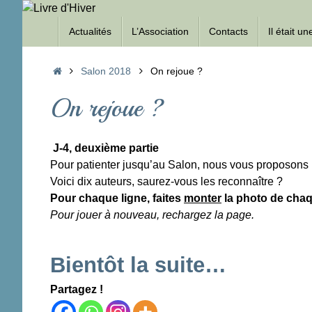
Passer
Passer
au
Actualités
L’Association
Contacts
Il était u
au
contenu
contenu
Accueil
Salon 2018
On rejoue ?
On rejoue ?
J-4, deuxième partie
Pour patienter jusqu’au Salon, nous vous proposons
Voici dix auteurs, saurez-vous les reconnaître ?
Pour chaque ligne, faites
monter
la photo de chaq
Pour jouer à nouveau, rechargez la page.
Bientôt la suite…
Partagez !