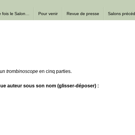
ne fois le Salon…
Pour venir
Revue de presse
Salons précé
 un
trombinoscope
en cinq parties.
ue auteur sous son nom (glisser-déposer) :