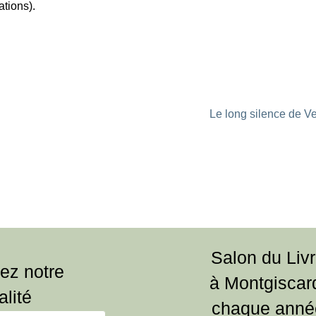
ations).
Le long silence de V
Salon du Liv
ez notre
à Montgiscar
alité
chaque anné