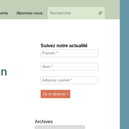
Recherche p
dents
Abonnez-vous
Rechercher
Suivez notre actualité
on
Archives