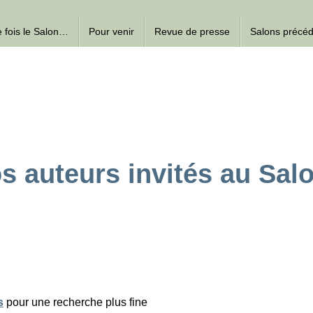
ne fois le Salon…
Pour venir
Revue de presse
Salons précé
s auteurs invités au Sal
s
pour une recherche plus fine