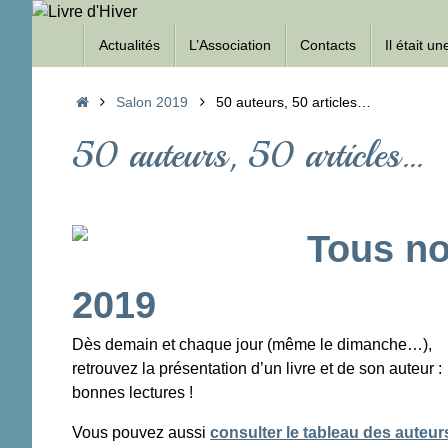
Passer
Passer
au
Actualités
L’Association
Contacts
Il était u
au
contenu
contenu
Accueil
Salon 2019
50 auteurs, 50 articles…
50 auteurs, 50 articles…
Tous no
2019
Dès demain et chaque jour (même le dimanche…),
retrouvez la présentation d’un livre et de son auteur :
bonnes lectures !
Vous pouvez aussi
consulter le tableau des auteur