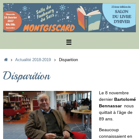
Passer
au
contenu
Accueil
Actualité 2018-2019
Disparition
Disparition
Le 8 novembre
dernier
Bartolomé
Bennassar
nous
quittait à l’âge de
89 ans.
Beaucoup
connaissaient en