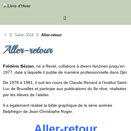
Passer
au
contenu
Accueil
Salon 2014
Aller-retour
Aller-retour
Frédéric Bézian
, né à Revel, collabore à divers fanzines jusqu’en
1977, date à laquelle il publie de manière professionnelle dans
Djin
.
De 1978 à 1981, il suit les cours de Claude Renard à l’institut Saint-
Luc de Bruxelles et participe aux publications du
9e rêve
, réalisées
par les élèves de l’atelier.
Il a également réalisé la bible graphique de la série animée
Belphégor de Jean-Christophe Roger
.
Aller-retour