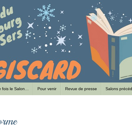
ne fois le Salon…
Pour venir
Revue de presse
Salons précé
orme