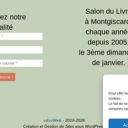
Salon du Liv
ez notre
à Montgiscar
alité
chaque anné
depuis 2005
le 3ème diman
de janvier.
Pour offrir 
cookies.
Le fait de n
certaines car
cdscWeb
- 2010-2026
Ac
Création et Gestion de Sites sous WordPress