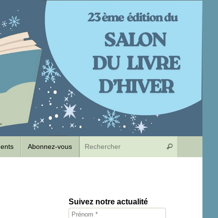
Recherche p
dents
Abonnez-vous
Rechercher
Suivez notre actualité