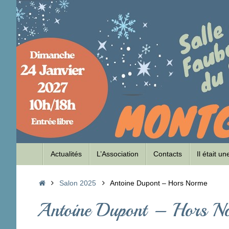
Passer
au
contenu
Passer
Actualités
L’Association
Contacts
Il était u
au
contenu
Accueil
Salon 2025
Antoine Dupont – Hors Norme
Antoine Dupont – Hors N