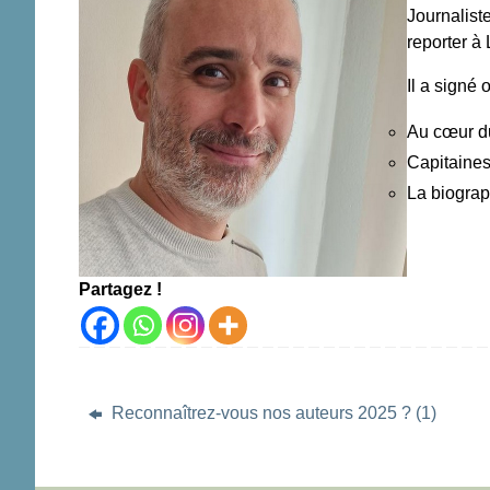
Journalist
reporter à
Il a signé 
Au cœur d
Capitaines
La biograp
Partagez !
Reconnaîtrez-vous nos auteurs 2025 ? (1)