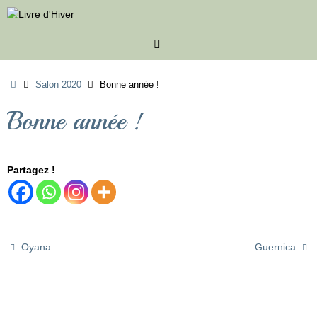
Passer
au
contenu
Accueil
Salon 2020
Bonne année !
Bonne année !
Partagez !
Oyana
Guernica