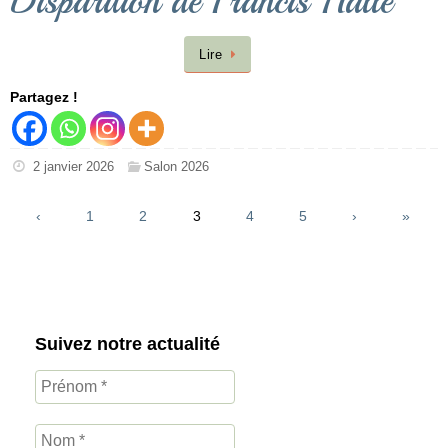
Disparition de Francis Hallé
Lire
Partagez !
2 janvier 2026
Salon 2026
‹
1
2
3
4
5
›
»
Suivez notre actualité