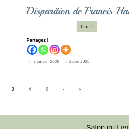
Disparition de Francis Hal
Lire
Partagez !
2 janvier 2026
Salon 2026
3
4
5
›
»
Salon du Liv