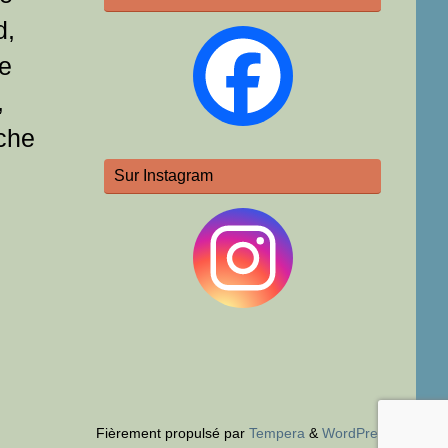
d,
e
,
che
Sur Instagram
Fièrement propulsé par
Tempera
&
WordPress.