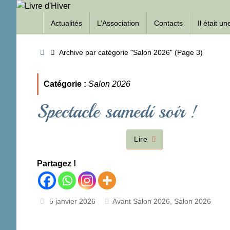
Passer
Passer
au
Actualités
L’Association
Contacts
Il était u
au
contenu
contenu
Accueil
Archive par catégorie "Salon 2026"
(Page 3)
Catégorie :
Salon 2026
Spectacle samedi soir !
Lire
Partagez !
5 janvier 2026
Avant Salon 2026
,
Salon 2026