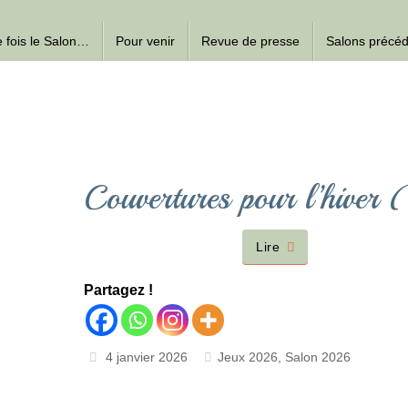
ne fois le Salon…
Pour venir
Revue de presse
Salons précé
Couvertures pour l’hiver
Lire
Partagez !
4 janvier 2026
Jeux 2026
,
Salon 2026