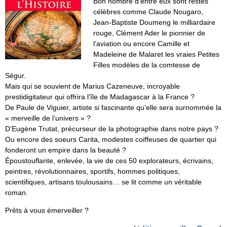
Bon nombre d’entre eux sont restés
célèbres comme Claude Nougaro,
Jean-Baptiste Doumeng le milliardaire
rouge, Clément Ader le pionnier de
l’aviation ou encore Camille et
Madeleine de Malaret les vraies Petites
Filles modèles de la comtesse de
Ségur.
Mais qui se souvient de Marius Cazeneuve, incroyable
prestidigitateur qui offrira l’île de Madagascar à la France ?
De Paule de Viguier, artiste si fascinante qu’elle sera surnommée la
« merveille de l’univers » ?
D’Eugène Trutat, précurseur de la photographie dans notre pays ?
Ou encore des soeurs Carita, modestes coiffeuses de quartier qui
fonderont un empire dans la beauté ?
Époustouflante, enlevée, la vie de ces 50 explorateurs, écrivains,
peintres, révolutionnaires, sportifs, hommes politiques,
scientifiques, artisans toulousains… se lit comme un véritable
roman.
Prêts à vous émerveiller ?