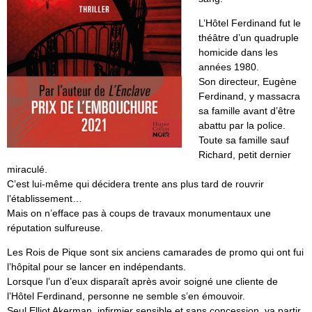
L’Hôtel Ferdinand fut le
théâtre d’un quadruple
homicide dans les
années 1980.
Son directeur, Eugène
Ferdinand, y massacra
sa famille avant d’être
abattu par la police.
Toute sa famille sauf
Richard, petit dernier
miraculé.
C’est lui-même qui décidera trente ans plus tard de rouvrir
l’établissement…
Mais on n’efface pas à coups de travaux monumentaux une
réputation sulfureuse.
Les Rois de Pique sont six anciens camarades de promo qui ont fui
l’hôpital pour se lancer en indépendants.
Lorsque l’un d’eux disparaît après avoir soigné une cliente de
l’Hôtel Ferdinand, personne ne semble s’en émouvoir.
Seul Elliot Akerman, infirmier sensible et sans concession, va partir