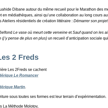
 Ouahide Dibane autour du même recueil pour le Marathon des m
et en médiathèques, ainsi qu’une collaboration au long cours au
eliers résidentiels de création littéraire :
Démarrer son projet 
.
 Belfond
Le vase où meurt cette verveine
et
Sauf quand on les a
 (j’y pense de plus en plus)
un recueil d’anticipation sociale qu
Les 2 Freds
ière Les 2Freds se cachent
dérique Le Romancer
dérique Martin
.
riture sous toutes ses formes est leur terrain d’expérimentation.
s La Méthode Molotov,