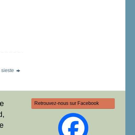
a sieste
re
Retrouvez-nous sur Facebook
d,
e