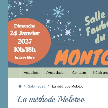
Passer
au
contenu
Passer
Actualités
L’Association
Contacts
Il était u
au
contenu
Accueil
Salon 2023
La méthode Molotov
La méthode Molotov