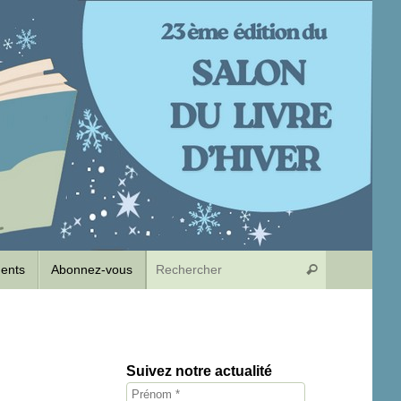
Recherche p
dents
Abonnez-vous
Rechercher
Suivez notre actualité