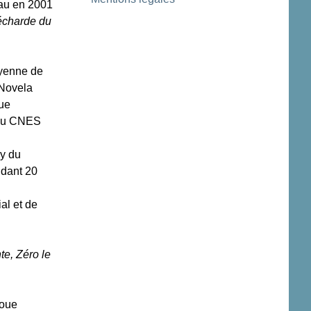
eau en 2001
écharde du
toyenne de
 Novela
gue
 du CNES
ry du
ndant 20
al et de
e, Zéro le
joue