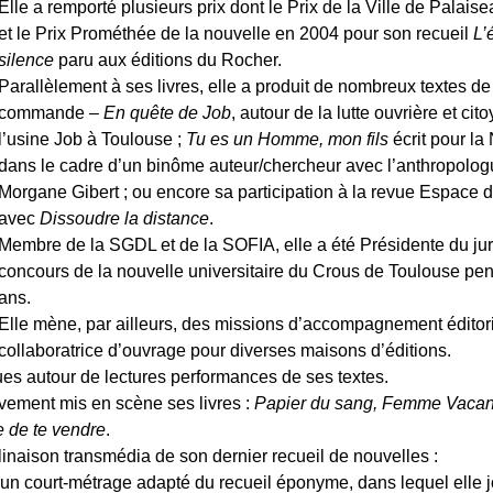
Elle a remporté plusieurs prix dont le Prix de la Ville de Palais
et le Prix Prométhée de la nouvelle en 2004 pour son recueil
L’
silence
paru aux éditions du Rocher.
Parallèlement à ses livres, elle a produit de nombreux textes de
commande –
En quête de Job
, autour de la lutte ouvrière et ci
l’usine Job à Toulouse ;
Tu es un Homme, mon fils
écrit pour la
dans le cadre d’un binôme auteur/chercheur avec l’anthropolo
Morgane Gibert ; ou encore sa participation à la revue Espace
avec
Dissoudre la distance
.
Membre de la SGDL et de la SOFIA, elle a été Présidente du ju
concours de la nouvelle universitaire du Crous de Toulouse pe
ans.
Elle mène, par ailleurs, des missions d’accompagnement éditori
collaboratrice d’ouvrage pour diverses maisons d’éditions.
ques autour de lectures performances de ses textes.
ivement mis en scène ses livres :
Papier du sang, Femme Vacant
e de te vendre
.
linaison transmédia de son dernier recueil de nouvelles :
un court-métrage adapté du recueil éponyme, dans lequel elle 