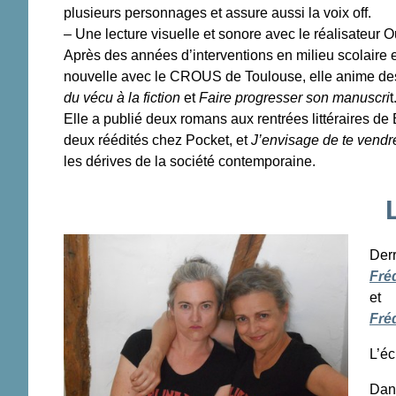
plusieurs personnages et assure aussi la voix off.
– Une lecture visuelle et sonore avec le réalisateur
Après des années d’interventions en milieu scolaire 
nouvelle avec le CROUS de Toulouse, elle anime des At
du vécu à la fiction
et
Faire progresser son manuscri
t
Elle a publié deux romans aux rentrées littéraires de
deux réédités chez Pocket, et
J’envisage de te vendre
les dérives de la société contemporaine.
Derr
Fré
et
Fré
L’éc
Dan