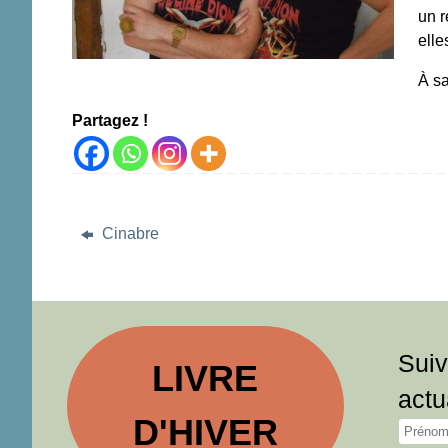
un r
elle
À sa
Partagez !
Cinabre
Suiv
LIVRE
actu
D'HIVER