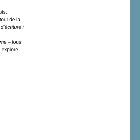
ots.
tour de la
d’écriture :
ime
– tous
i explore