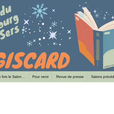
ne fois le Salon…
Pour venir
Revue de presse
Salons précé