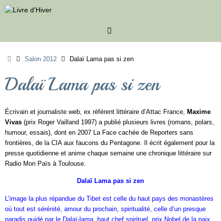
Passer
au
contenu
Accueil
Salon 2012
Dalaï Lama pas si zen
Dalaï Lama pas si zen
Écrivain et journaliste web, ex référent littéraire d’Attac France,
Maxime
Vivas
(prix Roger Vailland 1997) a publié plusieurs livres (romans, polars,
humour, essais), dont en 2007 La Face cachée de Reporters sans
frontières, de la CIA aux faucons du Pentagone. Il écrit également pour la
presse quotidienne et anime chaque semaine une chronique littéraire sur
Radio Mon Païs à Toulouse.
Dalaï Lama pas si zen
L’image la plus répandue du Tibet est celle du haut pays des monastères
où tout est sérénité, amour du prochain, spiritualité, celle d’un presque
paradis guidé par le Dalaï-lama, haut chef spirituel, prix Nobel de la paix,